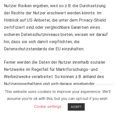
Nutzer Risiken ergeben, weil so z.B. die Durchsetzung
der Rechte der Nutzer erschwert werden könnte. Im
Hinblick auf US-Anbieter, die unter dem Privacy-Shield
zertifiziert sind oder vergleichbare Garantien eines
sicheren Datenschutzniveaus bieten, weisen wir darauf
hin, dass sie sich damit verpflichten, die
Datenschutzstandards der EU einzuhalten.
Ferner werden die Daten der Nutzer innerhalb sozialer
Netzwerke im Regelfall für Marktforschungs- und
Werbezwecke verarbeitet. So können z.B. anhand des
Nutzungsverhaltens und sich daraus ergebender
Interessen der Nutzer Nutzungsprofile erstellt werden.
This website uses cookies to improve your experience. We'll
Die Nutzungsprofile können wiederum verwendet
assume you're ok with this, but you can opt-out if you wish.
werden, um z.B. Werbeanzeigen innerhalb und außerhalb
Cookie settings
ACCEPT
der Netzwerke zu schalten, die mutmaßlich den